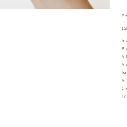
Pr
15
In
Bu
Ad
An
Is
Ac
Co
Tr