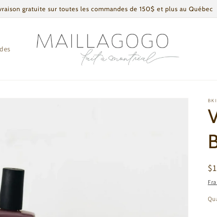
vraison gratuite sur toutes les commandes de 150$ et plus au Québec
ldes
BK
V
Pr
$
ha
Fra
Qua