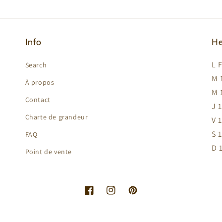
Info
He
L 
Search
M 
À propos
M 
Contact
J 
Charte de grandeur
V 
S 
FAQ
D 
Point de vente
Facebook
Instagram
Pinterest