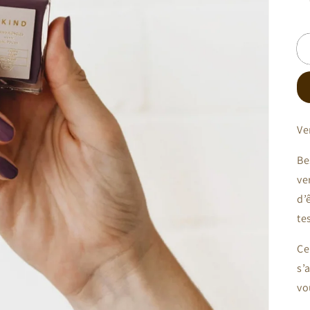
Ve
Be
ve
d’
te
Ce
s’
vo