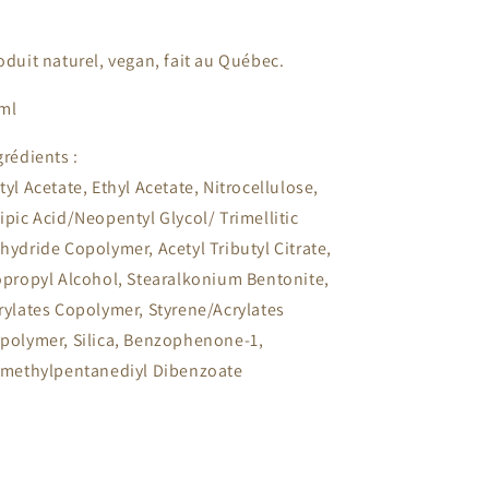
oduit naturel, vegan, fait au Québec.
ml
grédients :
tyl Acetate, Ethyl Acetate, Nitrocellulose,
ipic Acid/Neopentyl Glycol/ Trimellitic
hydride Copolymer, Acetyl Tributyl Citrate,
opropyl Alcohol, Stearalkonium Bentonite,
rylates Copolymer, Styrene/Acrylates
polymer, Silica, Benzophenone-1,
imethylpentanediyl Dibenzoate