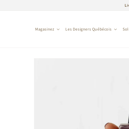
et
Li
passer
au
contenu
Magasinez
Les Designers Québécois
So
Passer aux
informations
produits