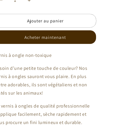
Réduire
Augmenter
la
la
quantité
quantité
Ajouter au panier
de
de
Vernis
Vernis
à
à
Acheter maintenant
ongle
ongle
BKIND
BKIND
|
|
rnis à ongle non-toxique
TIGUIDOU
TIGUIDOU
soin d’une petite touche de couleur? Nos
rnis à ongles sauront vous plaire. En plus
être adorables, ils sont végétaliens et non
stés sur les animaux!
 vernis à ongles de qualité professionnelle
applique facilement, sèche rapidement et
us procure un fini lumineux et durable.