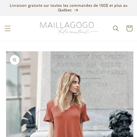
et
Livraison gratuite sur toutes les commandes de 150$ et plus au
passer
Québec
au
contenu
Panier
Passer aux
informations
produits